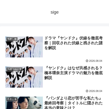
sige
ドラマ『ヤンドク』伏線を徹底考
考察記事
察｜回収された伏線と残された謎
を解説
2026.08.04
『ヤンドク』はなぜ共感される？
共感理由記事
橋本環奈主演ドラマの魅力を徹底
解説
2026.08.04
『パンダより恋が苦手な私たち』
考察記事
最終回考察｜タイトルに隠された
本当の意味とは？