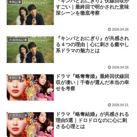
『キンパとおにぎり』伏線回収が
考察記事
すごい｜最終回で明かされた意味
深シーンを徹底考察
2026.04.28
『キンパとおにぎり』が共感され
共感理由記事
る４つの理由｜心に刺さる癒やし
系ドラマの魅力とは
2026.04.28
ドラマ『略奪奪婚』最終回伏線回
考察記事
収が凄い｜千春が選んだ本当の幸
せを考察
2026.04.21
ドラマ『略奪結婚』が共感される
共感理由記事
理由5選｜ドロドロなのに心に刺
さる心理とは