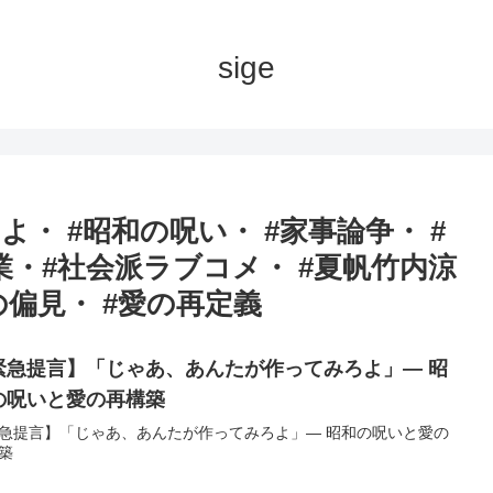
sige
・ #昭和の呪い・ #家事論争・ #
業・#社会派ラブコメ・ #夏帆竹内涼
の偏見・ #愛の再定義
緊急提言】「じゃあ、あんたが作ってみろよ」— 昭
の呪いと愛の再構築
急提言】「じゃあ、あんたが作ってみろよ」— 昭和の呪いと愛の
築