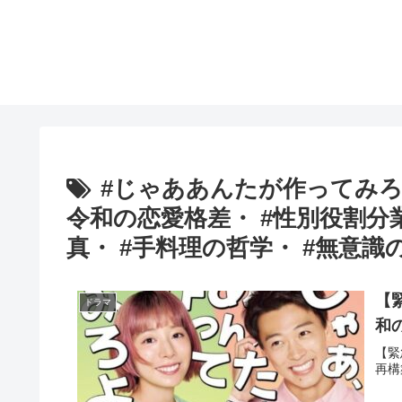
#じゃああんたが作ってみろよ
令和の恋愛格差・ #性別役割分
真・ #手料理の哲学・ #無意識
【
ドラマ
和
【緊
再構