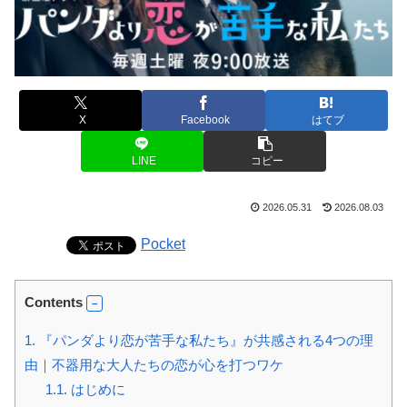
X
Facebook
はてブ
LINE
コピー
2026.05.31
2026.08.03
Pocket
Contents
1.
『パンダより恋が苦手な私たち』が共感される4つの理
由｜不器用な大人たちの恋が心を打つワケ
1.1.
はじめに