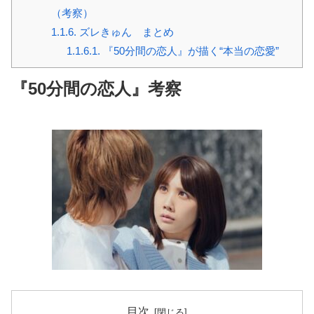
（考察）
1.1.6.
ズレきゅん まとめ
1.1.6.1.
『50分間の恋人』が描く“本当の恋愛”
『50分間の恋人』考察
目次