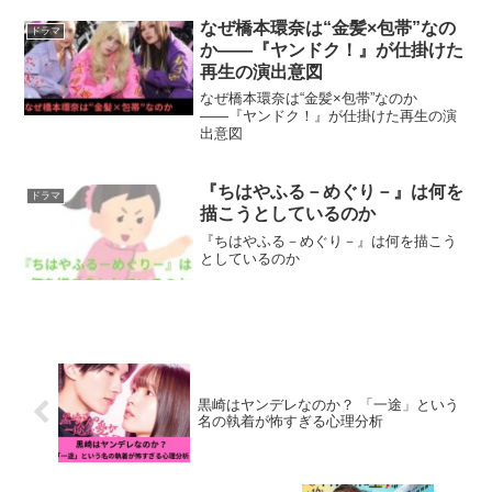
なぜ橋本環奈は“金髪×包帯”なの
ドラマ
か――『ヤンドク！』が仕掛けた
再生の演出意図
なぜ橋本環奈は“金髪×包帯”なのか
――『ヤンドク！』が仕掛けた再生の演
出意図
『ちはやふる－めぐり－』は何を
ドラマ
描こうとしているのか
『ちはやふる－めぐり－』は何を描こう
としているのか
黒崎はヤンデレなのか？ 「一途」という
名の執着が怖すぎる心理分析