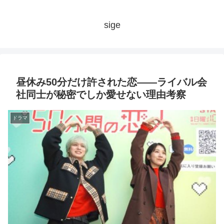
sige
昼休み50分だけ許された恋――ライバル会
社同士が秘密でしか愛せない理由考察
ドラマ