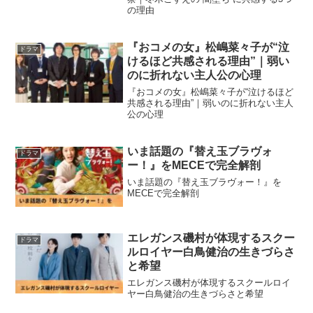
の理由
『おコメの女』松嶋菜々子が“泣
ドラマ
けるほど共感される理由”｜弱い
のに折れない主人公の心理
『おコメの女』松嶋菜々子が“泣けるほど
共感される理由”｜弱いのに折れない主人
公の心理
いま話題の『替え玉ブラヴォ
ドラマ
ー！』をMECEで完全解剖
いま話題の『替え玉ブラヴォー！』を
MECEで完全解剖
エレガンス磯村が体現するスクー
ドラマ
ルロイヤー白鳥健治の生きづらさ
と希望
エレガンス磯村が体現するスクールロイ
ヤー白鳥健治の生きづらさと希望