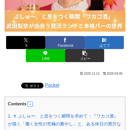
X
Facebook
はてブ
LINE
コピー
2025.11.12
2026.03.05
Pocket
Contents
1.
🍷 ぷしゅ〜、と息をつく瞬間を求めて：『ワカコ酒』
が描く「働く女性の究極の癒やし」と、ある休日の贅沢な