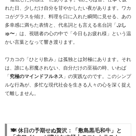
れた日、少しだけ自分を甘やかしたい夜があります。ワカ
コがグラスを傾け、料理を口に入れた瞬間に見せる、あの
多幸感に満ちた表情と、代名詞とも言える名台詞「
ぷし
ゅ〜
」は、視聴者の心の中で「今日もお疲れ様」という温
かい言葉となって響き渡ります。
ワカコの「ひとり飲み」は孤独とは対極にあります。それ
は、誰にも邪魔されない、自分だけの至福の時、いわば
「
究極のマインドフルネス
」の実践なのです。このシンプ
ルな行為が、多忙な現代社会を生きる人々の心を深く捉え
て離しません。
🍽 休日の予期せぬ贅沢：「敷島黒毛和牛」と