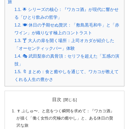
旅
1.1.
🌟 シリーズの核心：『ワカコ酒』が現代に響かせ
る「ひとり飲みの哲学」
1.2.
🍽 休日の予期せぬ贅沢：「敷島黒毛和牛」と「赤
ワイン」が織りなす極上のコントラスト
1.3.
🍸 大人の扉を開く場所：上司オカダが紹介した
「オーセンティックバー」体験
1.4.
🎭 武田梨奈の真骨頂：セリフを超えた「五感の演
技」
1.5.
🔖 まとめ：食と癒やしを通じて、ワカコが教えて
くれる人生の豊かさ
目次
🍷 ぷしゅ〜、と息をつく瞬間を求めて：『ワカコ酒』
が描く「働く女性の究極の癒やし」と、ある休日の贅
沢な旅