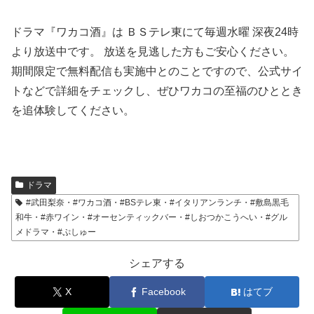
ドラマ『ワカコ酒』は ＢＳテレ東にて毎週水曜 深夜24時
より放送中です。 放送を見逃した方もご安心ください。
期間限定で無料配信も実施中とのことですので、公式サイ
トなどで詳細をチェックし、ぜひワカコの至福のひととき
を追体験してください。
ドラマ
#武田梨奈・#ワカコ酒・#BSテレ東・#イタリアンランチ・#敷島黒毛
和牛・#赤ワイン・#オーセンティックバー・#しおつかこうへい・#グル
メドラマ・#ぷしゅー
シェアする
X
Facebook
はてブ