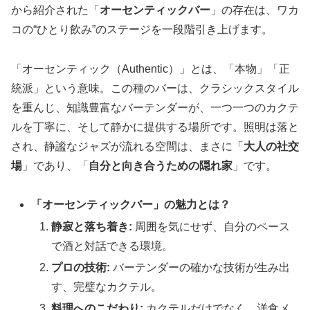
から紹介された「
オーセンティックバー
」の存在は、ワカ
コの“ひとり飲み”のステージを一段階引き上げます。
「オーセンティック（Authentic）」とは、「本物」「正
統派」という意味。この種のバーは、クラシックスタイル
を重んじ、知識豊富なバーテンダーが、一つ一つのカクテ
ルを丁寧に、そして静かに提供する場所です。照明は落と
され、静謐なジャズが流れる空間は、まさに「
大人の社交
場
」であり、「
自分と向き合うための隠れ家
」です。
「オーセンティックバー」の魅力とは？
静寂と落ち着き:
周囲を気にせず、自分のペース
で酒と対話できる環境。
プロの技術:
バーテンダーの確かな技術が生み出
す、完璧なカクテル。
料理へのこだわり:
カクテルだけでなく、洋食メ