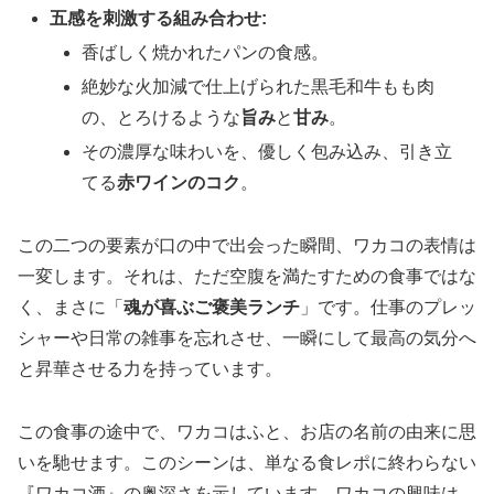
五感を刺激する組み合わせ:
香ばしく焼かれたパンの食感。
絶妙な火加減で仕上げられた黒毛和牛もも肉
の、とろけるような
旨み
と
甘み
。
その濃厚な味わいを、優しく包み込み、引き立
てる
赤ワインのコク
。
この二つの要素が口の中で出会った瞬間、ワカコの表情は
一変します。それは、ただ空腹を満たすための食事ではな
く、まさに「
魂が喜ぶご褒美ランチ
」です。仕事のプレッ
シャーや日常の雑事を忘れさせ、一瞬にして最高の気分へ
と昇華させる力を持っています。
この食事の途中で、ワカコはふと、お店の名前の由来に思
いを馳せます。このシーンは、単なる食レポに終わらない
『ワカコ酒』の奥深さを示しています。ワカコの興味は、