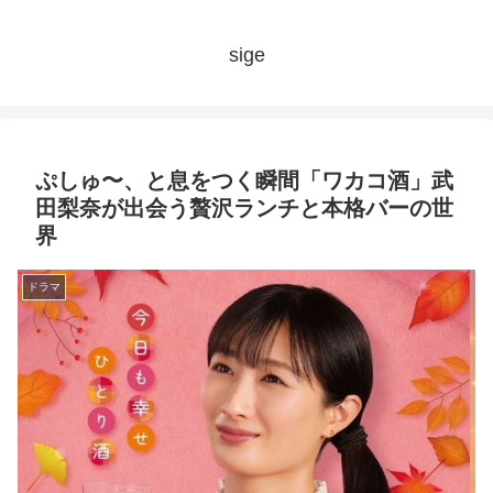
sige
ぷしゅ〜、と息をつく瞬間「ワカコ酒」武
田梨奈が出会う贅沢ランチと本格バーの世
界
ドラマ