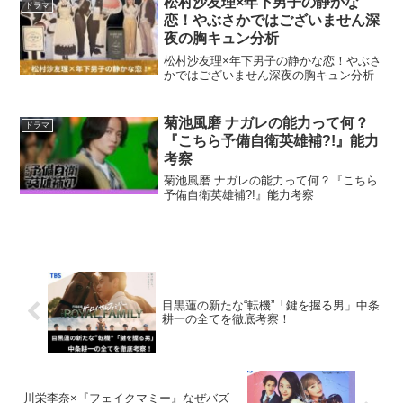
松村沙友理×年下男子の静かな
ドラマ
恋！やぶさかではございません深
夜の胸キュン分析
松村沙友理×年下男子の静かな恋！やぶさ
かではございません深夜の胸キュン分析
菊池風磨 ナガレの能力って何？
ドラマ
『こちら予備自衛英雄補?!』能力
考察
菊池風磨 ナガレの能力って何？『こちら
予備自衛英雄補?!』能力考察
目黒蓮の新たな“転機”「鍵を握る男」中条
耕一の全てを徹底考察！
川栄李奈×『フェイクマミー』なぜバズ