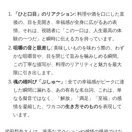
「ひと口目」のリアクション:
料理や酒を口にした直
後の、目を見開き、幸福感が全身に広がるあの表
情。それは、視聴者に「この一口は、人生最高の体
験の一つだ」と瞬時に伝える力を持っています。
咀嚼の音と眼差し:
美味しいものを味わう際の、わず
かな咀嚼音や、目を閉じて旨みを噛みしめる瞬間。
この丁寧な描写が、料理のリアリティと魅力を最大
限に引き出します。
魂の雄叫び「ぷしゅ〜」:
全ての幸福感がピークに達
した瞬間に漏れる、あの有名な名台詞。これは、単
なる擬音ではなく、「解放」「満足」「至福」の感
情を凝縮した、ワカコの
生き方そのもの
を表現して
います。
武田梨奈さんは、派手なアクションや感情の爆発ではな