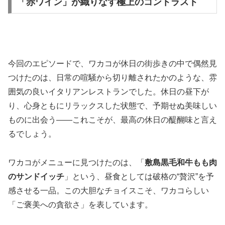
「赤ワイン」が織りなす極上のコントラスト
今回のエピソードで、ワカコが休日の街歩きの中で偶然見
つけたのは、日常の喧騒から切り離されたかのような、雰
囲気の良いイタリアンレストランでした。休日の昼下が
り、心身ともにリラックスした状態で、予期せぬ美味しい
ものに出会う――これこそが、最高の休日の醍醐味と言え
るでしょう。
ワカコがメニューに見つけたのは、「
敷島黒毛和牛もも肉
のサンドイッチ
」という、昼食としては破格の“贅沢”を予
感させる一品。この大胆なチョイスこそ、ワカコらしい
「ご褒美への貪欲さ」を表しています。