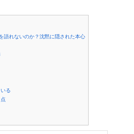
ぜ真実を語れないのか？沈黙に隠された本心
怖
ている
る点