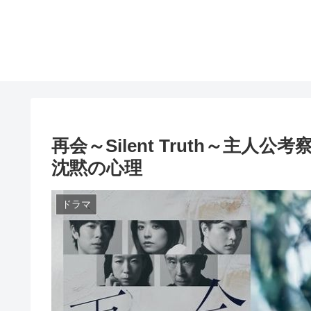
再会～Silent Truth～主
沈黙の心理
ドラマ