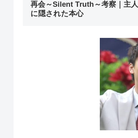
再会～Silent Truth～考
に隠された本心