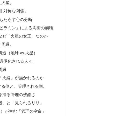
と火星。
非対称な関係」
もたらす心の分断
ピラミン」による均衡の崩壊
なぜ「火星の女王」なのか
と周縁。
造（地球 vs 火星）
透明化される人々」
周縁
「周縁」が描かれるのか
する側と、管理される側。
を握る管理の残酷さ
者」と「見られるリリ」
間）が生む「管理の空白」