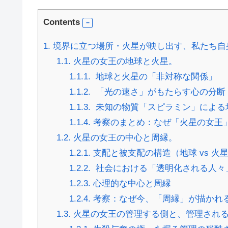
Contents
1.
境界に立つ場所・火星が映し出す、私たち自
1.1.
火星の女王の地球と火星。
1.1.1.
地球と火星の「非対称な関係」
1.1.2.
「光の速さ」がもたらす心の分断
1.1.3.
未知の物質「スピラミン」による
1.1.4.
考察のまとめ：なぜ「火星の女王
1.2.
火星の女王の中心と周縁。
1.2.1.
支配と被支配の構造（地球 vs 火
1.2.2.
社会における「透明化される人々
1.2.3.
心理的な中心と周縁
1.2.4.
考察：なぜ今、「周縁」が描かれ
1.3.
火星の女王の管理する側と、管理され