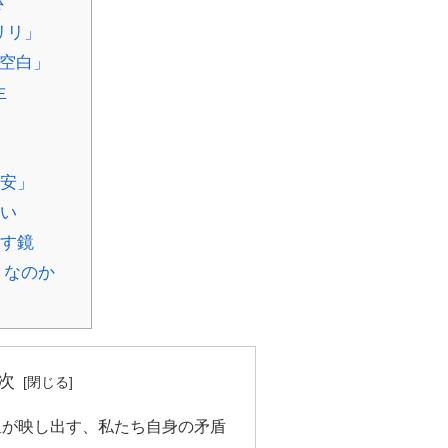
さ
リリ」
空白」
生
不安」
問い
映す鏡
」なのか
次
星が映し出す、私たち自身の矛盾