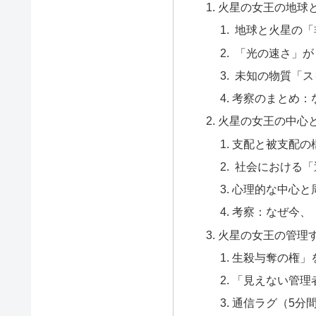
火星の女王の地球
地球と火星の「
「光の速さ」が
未知の物質「ス
考察のまとめ：
火星の女王の中心
支配と被支配の構
社会における「
心理的な中心と
考察：なぜ今、
火星の女王の管理
生殺与奪の権」
「見えない管理
通信ラグ（5分