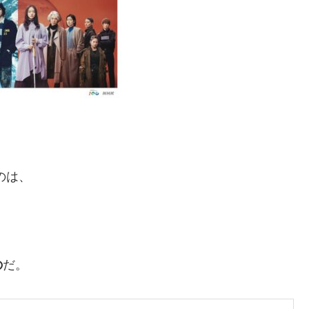
のは、
。
の
だ。