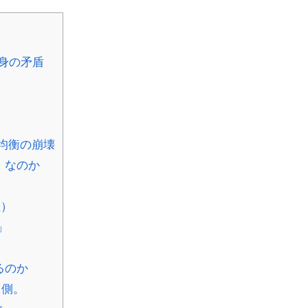
身の矛盾
均衡の崩壊
」なのか
星）
」
るのか
る側。