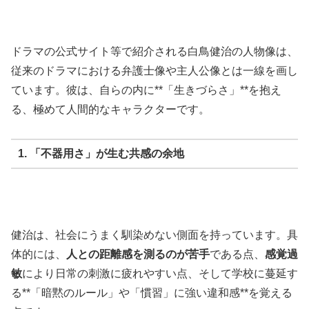
ドラマの公式サイト等で紹介される白鳥健治の人物像は、
従来のドラマにおける弁護士像や主人公像とは一線を画し
ています。彼は、自らの内に**「生きづらさ」**を抱え
る、極めて人間的なキャラクターです。
1. 「不器用さ」が生む共感の余地
健治は、社会にうまく馴染めない側面を持っています。具
体的には、
人との距離感を測るのが苦手
である点、
感覚過
敏
により日常の刺激に疲れやすい点、そして学校に蔓延す
る**「暗黙のルール」や「慣習」に強い違和感**を覚える