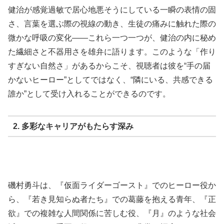
健治が感覚過敏で居心地悪そうにしている一瞬の表情の固
さ、言葉を選ぶ際の視線の動き、生徒の痛みに触れた際の
微かな呼吸の変化——これら一つ一つが、健治の内に秘め
た繊細さと不器用さを雄弁に語ります。このような「作り
すぎない自然さ」があるからこそ、視聴者は彼を“手の届
かないヒーロー”としてではなく、“隣にいる、共感できる
誰か”として受け入れることができるのです。
2. 多彩なキャリアがもたらす深み
磯村勇斗は、『仮面ライダーゴースト』でのヒーロー役か
ら、『若き見知らぬ者たち』での葛藤を抱える青年、『正
欲』での複雑な人間関係に苦しむ役、『月』のような社会