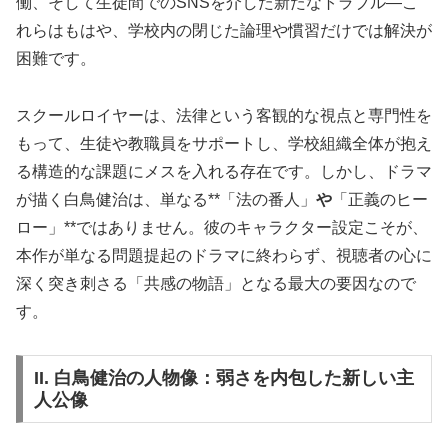
働、そして生徒間でのSNSを介した新たなトラブル—こ
れらはもはや、学校内の閉じた論理や慣習だけでは解決が
困難です。
スクールロイヤーは、法律という客観的な視点と専門性を
もって、生徒や教職員をサポートし、学校組織全体が抱え
る構造的な課題にメスを入れる存在です。しかし、ドラマ
が描く白鳥健治は、単なる**「法の番人」
や
「正義のヒー
ロー」**ではありません。彼のキャラクター設定こそが、
本作が単なる問題提起のドラマに終わらず、視聴者の心に
深く突き刺さる「共感の物語」となる最大の要因なので
す。
II. 白鳥健治の人物像：弱さを内包した新しい主
人公像