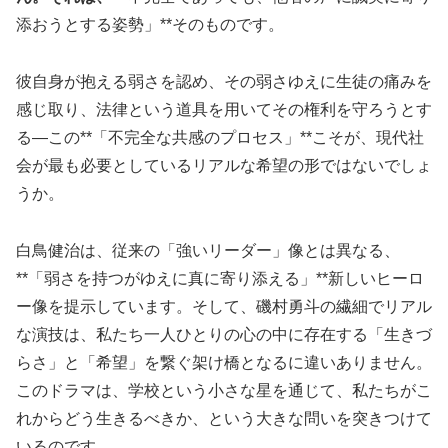
添おうとする姿勢」**そのものです。
彼自身が抱える弱さを認め、その弱さゆえに生徒の痛みを
感じ取り、法律という道具を用いてその権利を守ろうとす
る—この**「不完全な共感のプロセス」**こそが、現代社
会が最も必要としているリアルな希望の形ではないでしょ
うか。
白鳥健治は、従来の「強いリーダー」像とは異なる、
**「弱さを持つがゆえに真に寄り添える」**新しいヒーロ
ー像を提示しています。そして、磯村勇斗の繊細でリアル
な演技は、私たち一人ひとりの心の中に存在する「生きづ
らさ」と「希望」を繋ぐ架け橋となるに違いありません。
このドラマは、学校という小さな星を通じて、私たちがこ
れからどう生きるべきか、という大きな問いを突きつけて
いるのです。