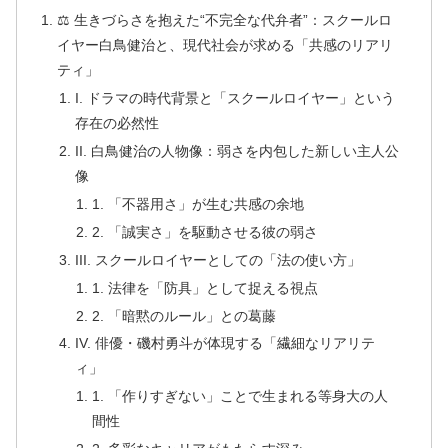
⚖️ 生きづらさを抱えた“不完全な代弁者”：スクールロ
イヤー白鳥健治と、現代社会が求める「共感のリアリ
ティ」
I. ドラマの時代背景と「スクールロイヤー」という
存在の必然性
II. 白鳥健治の人物像：弱さを内包した新しい主人公
像
1. 「不器用さ」が生む共感の余地
2. 「誠実さ」を駆動させる彼の弱さ
III. スクールロイヤーとしての「法の使い方」
1. 法律を「防具」として捉える視点
2. 「暗黙のルール」との葛藤
IV. 俳優・磯村勇斗が体現する「繊細なリアリテ
ィ」
1. 「作りすぎない」ことで生まれる等身大の人
間性