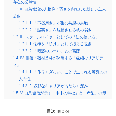
存在の必然性
1.2.
II. 白鳥健治の人物像：弱さを内包した新しい主人
公像
1.2.1.
1. 「不器用さ」が生む共感の余地
1.2.2.
2. 「誠実さ」を駆動させる彼の弱さ
1.3.
III. スクールロイヤーとしての「法の使い方」
1.3.1.
1. 法律を「防具」として捉える視点
1.3.2.
2. 「暗黙のルール」との葛藤
1.4.
IV. 俳優・磯村勇斗が体現する「繊細なリアリテ
ィ」
1.4.1.
1. 「作りすぎない」ことで生まれる等身大の
人間性
1.4.2.
2. 多彩なキャリアがもたらす深み
1.5.
V. 白鳥健治が示す「未来の学校」と「希望」の形
目次