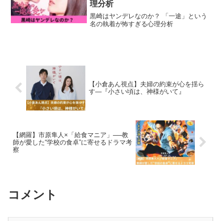
理分析
黒崎はヤンデレなのか？ 「一途」という
名の執着が怖すぎる心理分析
【小倉あん視点】夫婦の約束が心を揺ら
す―『小さい頃は、神様がいて』
【網羅】市原隼人×「給食マニア」──教
師が愛した“学校の食卓”に寄せるドラマ考
察
コメント