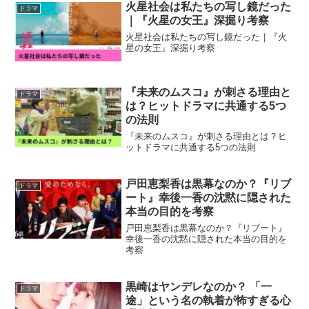
火星社会は私たちの写し鏡だった
ドラマ
｜『火星の女王』深掘り考察
火星社会は私たちの写し鏡だった｜『火
星の女王』深掘り考察
『未来のムスコ』が刺さる理由と
ドラマ
は？ヒットドラマに共通する5つ
の法則
『未来のムスコ』が刺さる理由とは？ヒ
ットドラマに共通する5つの法則
戸田恵梨香は黒幕なのか？『リブ
ドラマ
ート』幸後一香の沈黙に隠された
本当の目的を考察
戸田恵梨香は黒幕なのか？『リブート』
幸後一香の沈黙に隠された本当の目的を
考察
黒崎はヤンデレなのか？ 「一
ドラマ
途」という名の執着が怖すぎる心