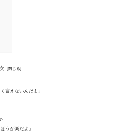
次
まく言えないんだよ」
か
たほうが楽だよ」