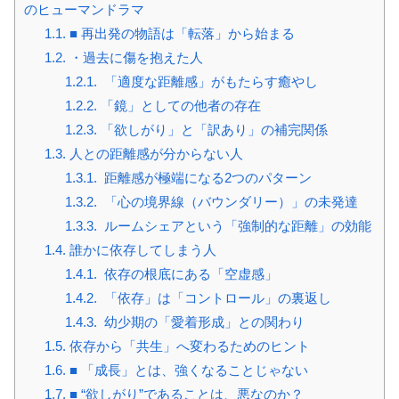
のヒューマンドラマ
1.1.
■ 再出発の物語は「転落」から始まる
1.2.
・過去に傷を抱えた人
1.2.1.
「適度な距離感」がもたらす癒やし
1.2.2.
「鏡」としての他者の存在
1.2.3.
「欲しがり」と「訳あり」の補完関係
1.3.
人との距離感が分からない人
1.3.1.
距離感が極端になる2つのパターン
1.3.2.
「心の境界線（バウンダリー）」の未発達
1.3.3.
ルームシェアという「強制的な距離」の効能
1.4.
誰かに依存してしまう人
1.4.1.
依存の根底にある「空虚感」
1.4.2.
「依存」は「コントロール」の裏返し
1.4.3.
幼少期の「愛着形成」との関わり
1.5.
依存から「共生」へ変わるためのヒント
1.6.
■ 「成長」とは、強くなることじゃない
1.7.
■ “欲しがり”であることは、悪なのか？