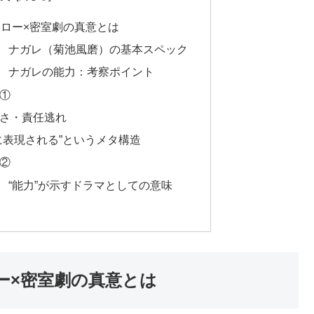
ーロー×密室劇の真意とは
補 ナガレ（菊池風磨）の基本スペック
補 ナガレの能力：考察ポイント
ト①
さ・責任逃れ
に表現される”というメタ構造
ト②
 “能力”が示すドラマとしての意味
ー×密室劇の真意とは