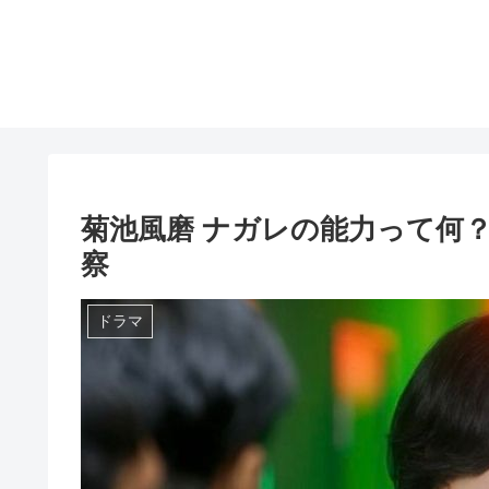
菊池風磨 ナガレの能力って何？
察
ドラマ