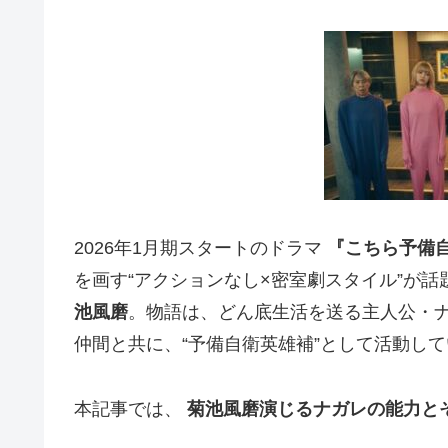
2026年1月期スタートのドラマ
『こちら予備自
を画す“アクションなし×密室劇スタイル”が
池風磨
。物語は、どん底生活を送る主人公・ナガ
仲間と共に、“予備自衛英雄補”として活動し
本記事では、
菊池風磨演じるナガレの能力と