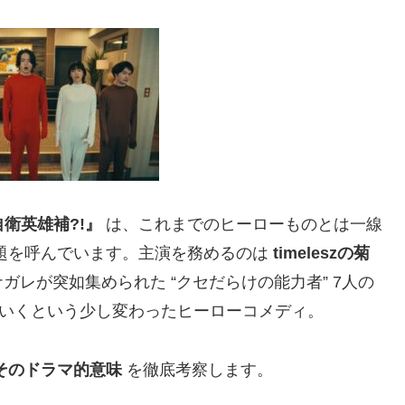
衛英雄補?!』
は、これまでのヒーローものとは一線
話題を呼んでいます。主演を務めるのは
timeleszの菊
レが突如集められた “クセだらけの能力者” 7人の
ていくという少し変わったヒーローコメディ。
そのドラマ的意味
を徹底考察します。