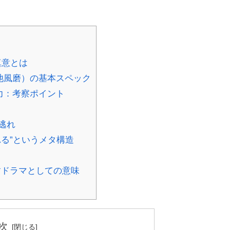
真意とは
池風磨）の基本スペック
力：考察ポイント
逃れ
る”というメタ構造
すドラマとしての意味
次