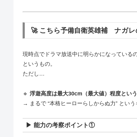
🚀 こちら予備自衛英雄補 ナガ
現時点でドラマ放送中に明らかになっている
というもの。
ただし…
🔹
浮遊高度は最大30cm（最大値）程度とい
→ まるで “本格ヒーローらしからぬ力” とい
▶ 能力の考察ポイント①