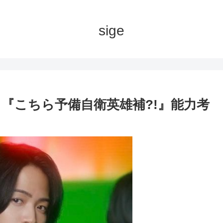
sige
『こちら予備自衛英雄補?!』能力考